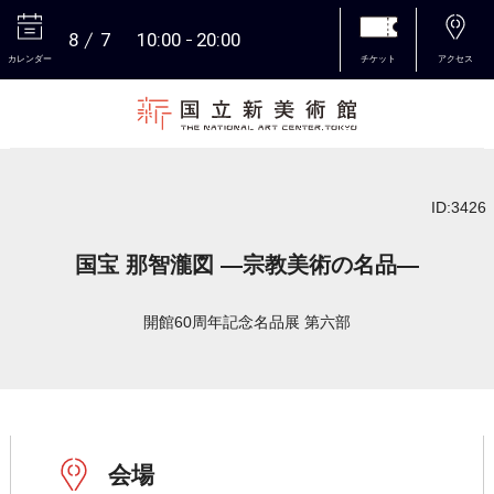
8
7
10:00
20:00
カレンダー
チケット
アクセス
本文へ
ID:3426
国宝 那智瀧図 ―宗教美術の名品―
開館60周年記念名品展 第六部
会場