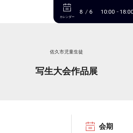
本文へ
8
6
10:00
18:0
カレンダー
佐久市児童生徒
写生大会作品展
会期