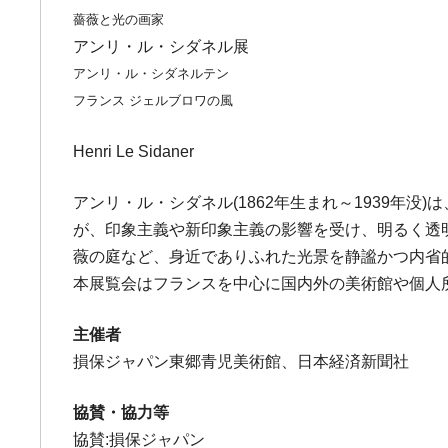
薔薇と光の画家
アンリ・ル・シダネル展
アンリ・ル・シダネルテン
フランス ジェルブロワの風
Henri Le Sidaner
アンリ・ル・シダネル(1862年生まれ～1939年
が、印象主義や新印象主義の影響を受け、明るく透
薇の庭など、身近でありふれた光景を静謐かつ内省
本展覧会はフランスを中心に国内外の美術館や個人
主催者
損保ジャパン東郷青児美術館、日本経済新聞社
協賛・協力等
協賛:損保ジャパン