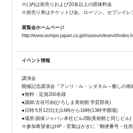
※( )内は前売りおよび20名以上の団体料金
※前売り券はチケットぴあ、ローソン、セブンイレブ
展覧会ホームページ
http://www.sompo-japan.co.jp/museum/exevit/index.h
イベント情報
講演会
開催記念講演会『アンリ・ル・シダネル～癒しの画
●無料・定員200名様
●講師:古谷可由(ひろしま美術館 学芸部長)
●日時:5月12日(土)14時から16時(13時半開場)
●場所:損保ジャパン本社ビル2階(美術館と同じビル)
※参加希望者はHP・官製はがきに「郵便番号・住所