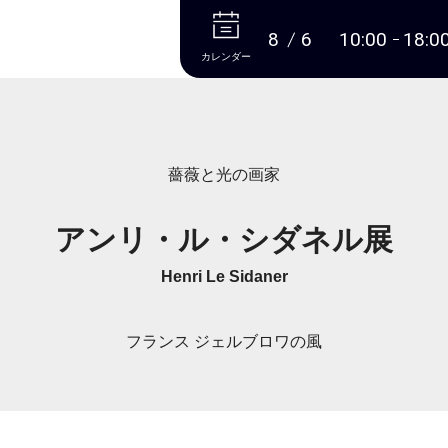
本文へ
8
6
10:00
18:0
カレンダー
薔薇と光の画家
アンリ・ル・シダネル展
Henri Le Sidaner
フランス ジェルブロワの風