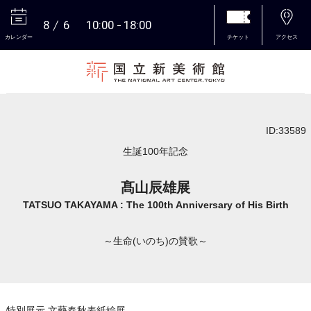
8
6
10:00
18:00
カレンダー
チケット
アクセス
本文へ
ID:33589
生誕100年記念
髙山辰雄展
TATSUO TAKAYAMA : The 100th Anniversary of His Birth
～生命(いのち)の賛歌～
特別展示 文藝春秋表紙絵展