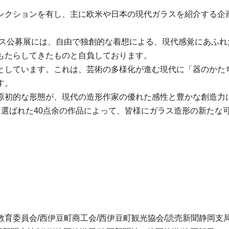
レクションを有し、主に欧米や日本の現代ガラスを紹介する企
ガラス公募展には、自由で独創的な着想による、現代感覚にあふ
もたらしてきたものと自負しております。
としています。これは、芸術の多様化が進む現代に「器のかた
す。
原初的な形態が、現代の造形作家の優れた感性と豊かな創造力
て選ばれた40点余の作品によって、皆様にガラス造形の新たな
町教育委員会/西伊豆町商工会/西伊豆町観光協会/読売新聞静岡支