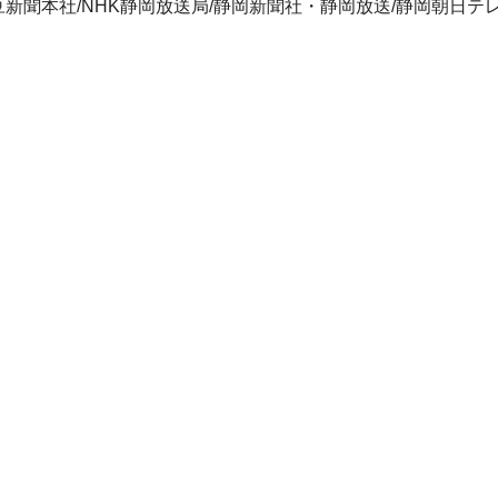
聞本社/NHK静岡放送局/静岡新聞社・静岡放送/静岡朝日テレビ/