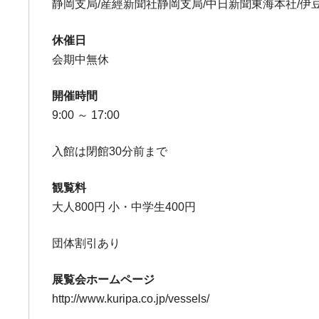
静岡支局/産經新聞社静岡支局/中日新聞東海本社/伊豆新
休催日
会期中無休
開催時間
9:00 ～ 17:00
入館は閉館30分前まで
観覧料
大人800円 小・中学生400円
団体割引あり
展覧会ホームページ
http://www.kuripa.co.jp/vessels/