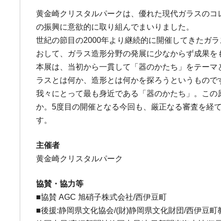
黄金崎クリスタルパークは、優れた現代ガラスのコ
の振興に意欲的に取り組んでまいりました。
世紀の節目の2000年より継続的に開催してきた
おして、ガラス造形分野の発展に少なからず成果を
本展は、当初から一貫して「器のかたち」をテーマ
ラスとは何か、造形とは何かを探ろうというもので
我々にとって最も身近である「器のかたち」。この
か。5度目の開催となる今回も、厳正なる審査を経
す。
主催者
黄金崎クリスタルパーク
協賛・協力等
■協賛 AGC 旭硝子株式会社/西伊豆町
■後援:静岡県文化協会/(財)静岡県文化財団/西伊豆