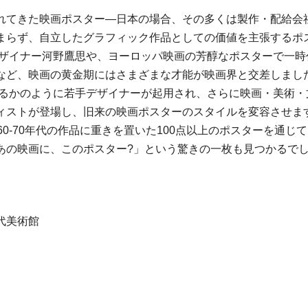
れてきた映画ポスター―日本の場合、その多くは製作・配給会
まらず、自立したグラフィック作品としての価値を主張するポ
名デザイナー河野鷹思や、ヨーロッパ映画の芳醇なポスターで一
ど、映画の黄金期にはさまざまな才能が映画界と交差しました。
走するかのように若手デザイナーが起用され、さらに映画・美術
ィストが登場し、旧来の映画ポスターのスタイルを変容させま
60-70年代の作品に重きを置いた100点以上のポスターを通
あの映画に、このポスター?」という驚きの一枚も見つかるで
代美術館