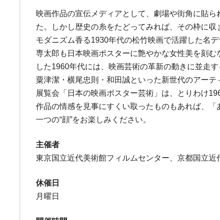
映画作品の宣伝メディアとして、劇場や街角に貼ら
た。しかし歴史の糸をたどってみれば、その枠に収
モダニズム香る1930年代の松竹映画で活躍した
専太郎も日本映画ポスターに艶やかな女性美を刻むな
した1960年代には、映画芸術の革新の動きに並
粟津潔・横尾忠則・和田誠といった新世代のアーテ
展覧会「日本の映画ポスター芸術」は、とりわけ19
作品の情感を見事にすくい取ったものもあれば、「
一つの“顔”をお楽しみください。
主催者
東京国立近代美術館フィルムセンター、京都国立近
休催日
月曜日