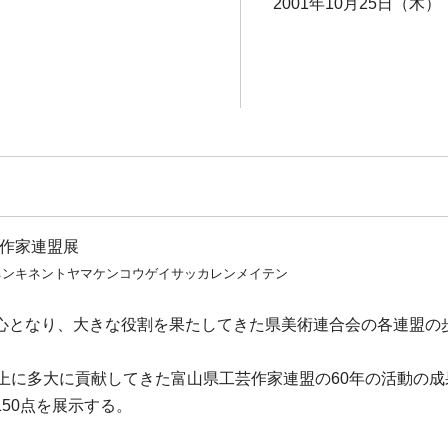
2001年10月25日（木）
芸作家連盟展
ネンキネントヤマケンコウゲイサッカレンメイテン
心となり、大きな役割を果たしてきた県美術連合会の各連盟の
上に多大に貢献してきた富山県工芸作家連盟の60年の活動の
50点を展示する。