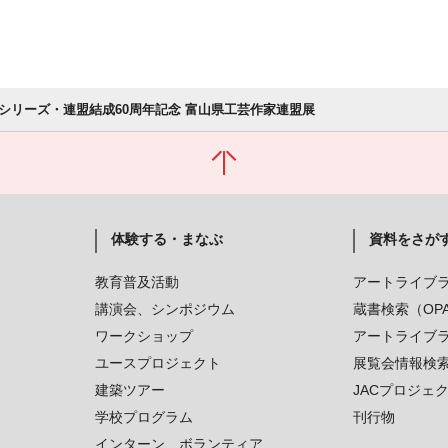
シリーズ・連盟結成60周年記念 富山県工芸作家連盟展
体験する・まなぶ
資料をさが
教育普及活動
アートライブ
講演会、シンポジウム
蔵書検索（OP
ワークショップ
アートライブ
ユースプロジェクト
展覧会情報検
建築ツアー
JACプロジェ
学校プログラム
刊行物
インターン、ボランティア