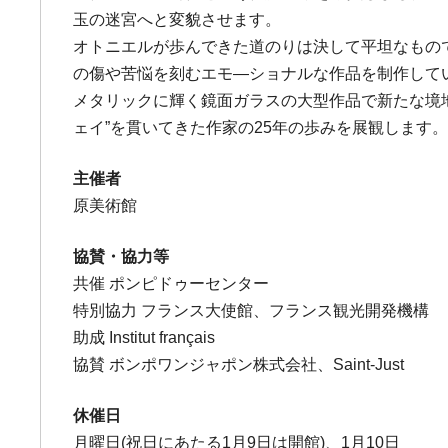
玉の迷宮へと変貌させます。
オトニエルが歩んできた道のりは決して平坦なもの
の傷や苦悩を刻むエモ―ショナルな作品を制作して
メタリックに輝く鏡面ガラスの大型作品で新たな境地
ェイ”を貫いてきた作家の25年の歩みを展観しま
主催者
原美術館
協賛・協力等
共催 ポンピドゥーセンター
特別協力 フランス大使館、フランス観光開発機構
助成 Institut français
協賛 ボンポワンジャポン株式会社、Saint-Just
休催日
月曜日(祝日にあたる1月9日は開館)、1月10日