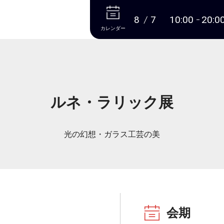
本文へ
8
7
10:00
20:0
カレンダー
ルネ・ラリック展
光の幻想・ガラス工芸の美
会期