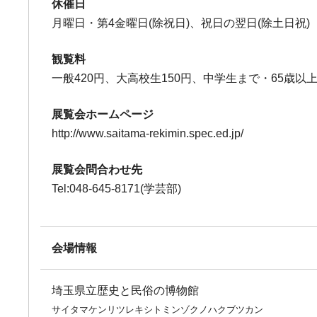
休催日
月曜日・第4金曜日(除祝日)、祝日の翌日(除土日祝)
観覧料
一般420円、大高校生150円、中学生まで・65歳
展覧会ホームページ
http://www.saitama-rekimin.spec.ed.jp/
展覧会問合わせ先
Tel:048-645-8171(学芸部)
会場情報
埼玉県立歴史と民俗の博物館
サイタマケンリツレキシトミンゾクノハクブツカン