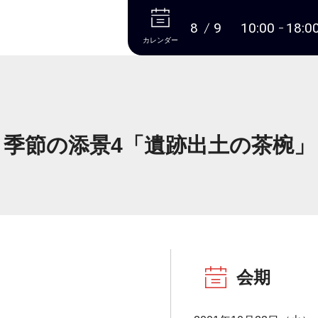
本文へ
8
9
10:00
18:0
カレンダー
季節の添景4「遺跡出土の茶椀」
会期