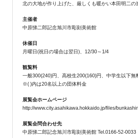
北の大地が作り上げた、厳しくも暖かい本田明二の
主催者
中原悌二郎記念旭川市彫刻美術館
休催日
月曜日(祝日の場合は翌日)、12/30～1/4
観覧料
一般300(240)円、高校生200(160)円、中学生以下無
※( )内は20名以上の団体料金
展覧会ホームページ
http://www.city.asahikawa.hokkaido.jp/files/bunkash
展覧会問合わせ先
中原悌二郎記念旭川市彫刻美術館 Tel.0166-52-0033