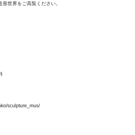
造形世界をご高覧ください。
料
inko/sculpture_mus/