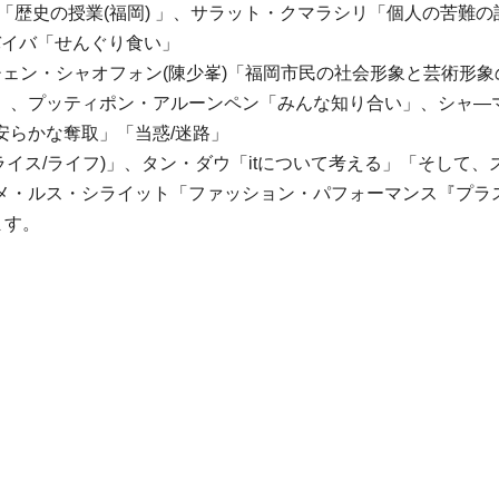
「歴史の授業(福岡) 」、サラット・クマラシリ「個人の苦難
バイバ「せんぐり食い」
チェン・シャオフォン(陳少峯)「福岡市民の社会形象と芸術形
」、プッティポン・アルーンペン「みんな知り合い」、シャ―
安らかな奪取」「当惑/迷路」
ライス/ライフ)」、タン・ダウ「itについて考える」「そし
・ルス・シライット「ファッション・パフォーマンス『プラステ
ます。