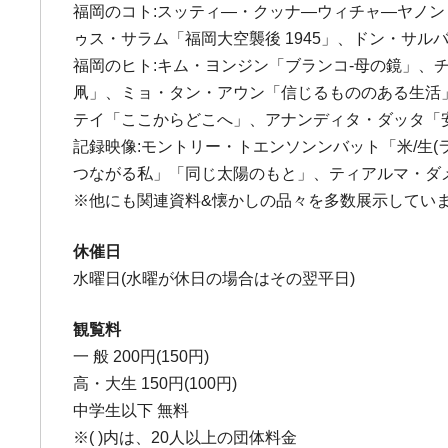
福岡のコト:スッティ―・クッナ―ウィチャ―ヤノン
ゥス・サラム「福岡大空襲後 1945」、ドン・サル
福岡のヒト:キム・ヨンジン「ブランコ-母の鏡」、
凧」、ミョ・タン・アウン「信じるもののある生活
テイ「ここからどこへ」、アナンディタ・ダッタ「
記録映像:モントリー・トエンソンンバット「米/生(
つながる私」「同じ太陽のもと」、ティアルマ・ダメ
※他にも関連資料&懐かしの品々を多数展示してい
休催日
水曜日(水曜が休日の場合はその翌平日)
観覧料
一 般 200円(150円)
高・大生 150円(100円)
中学生以下 無料
※( )内は、20人以上の団体料金