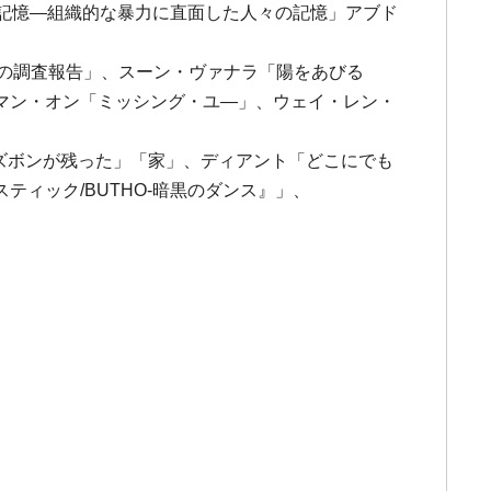
の記憶―組織的な暴力に直面した人々の記憶」アブド
象の調査報告」、スーン・ヴァナラ「陽をあびる
マン・オン「ミッシング・ユ―」、ウェイ・レン・
て、ズボンが残った」「家」、ディアント「どこにでも
ィック/BUTHO-暗黒のダンス』」、