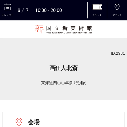
8
7
10:00
20:00
カレンダー
チケット
アクセス
本文へ
ID:2981
画狂人北斎
東海道四〇〇年祭 特別展
会場