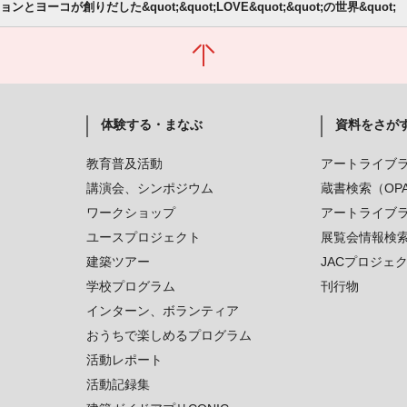
ジョンとヨーコが創りだした&quot;&quot;LOVE&quot;&quot;の世界&quot;
体験する・まなぶ
資料をさが
教育普及活動
アートライブ
講演会、シンポジウム
蔵書検索（OP
ワークショップ
アートライブ
ユースプロジェクト
展覧会情報検
建築ツアー
JACプロジェ
学校プログラム
刊行物
インターン、ボランティア
おうちで楽しめるプログラム
活動レポート
活動記録集