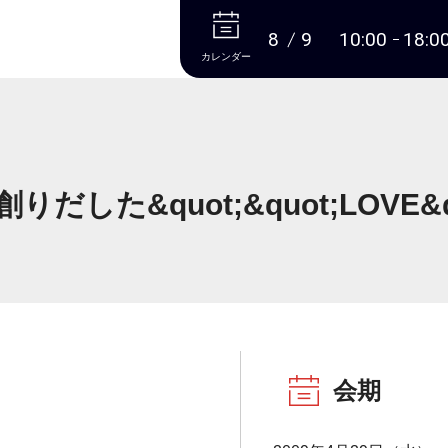
本文へ
8
9
10:00
18:0
カレンダー
した&quot;&quot;LOVE&qu
会期