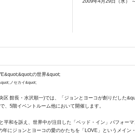
2009年4月29日（水） 
quot;&quot;の世界&quot;
quot;ノセカイ&quot;
 館長・水沢順一)では、「ジョンとヨーコが創りだした&quot;&quo
(月)まで、5階イベントルーム他において開催します。
愛と平和を訴え、世界中が注目した「ベッド・イン」パフォーマン
の年にジョンとヨーコの愛のかたちを「LOVE」というメイン