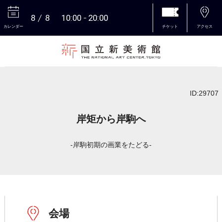
8
8
10:00
20:00
カレンダー
チケット
アクセス
本文へ
ID:29707
岸矩から岸駒へ
-岸駒初期の画業をたどる-
会場