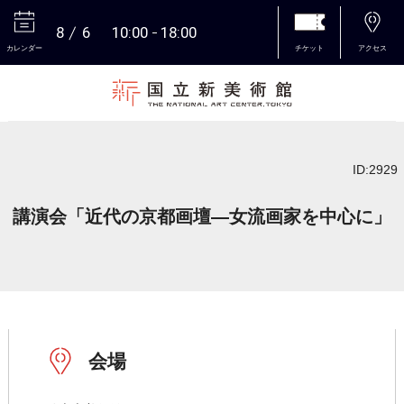
8
6
10:00
18:00
カレンダー
チケット
アクセス
本文へ
ID:2929
講演会「近代の京都画壇―女流画家を中心に」
会場