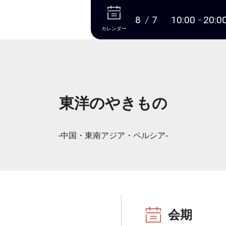
本文へ
8
7
10:00
20:0
カレンダー
東洋のやきもの
-中国・東南アジア・ペルシア-
会期