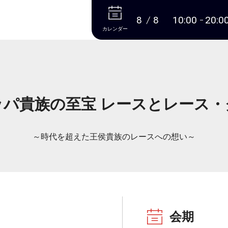
本文へ
8
8
10:00
20:0
カレンダー
ッパ貴族の至宝 レースとレース・
～時代を超えた王侯貴族のレースへの想い～
会期