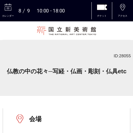
8
9
10:00
18:00
カレンダー
チケット
アクセス
本文へ
ID:28055
仏教の中の花々─写経・仏画・彫刻・仏具etc
会場