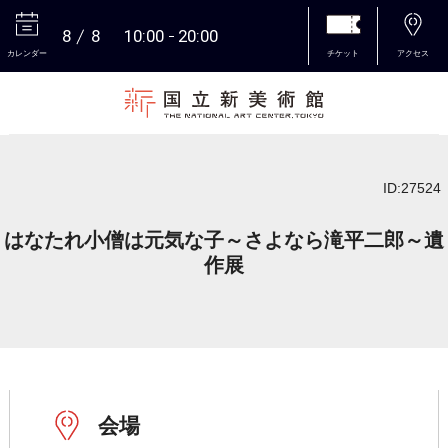
8
8
10:00
20:00
カレンダー
チケット
アクセス
本文へ
ID:27524
はなたれ小僧は元気な子～さよなら滝平二郎～遺
作展
会場