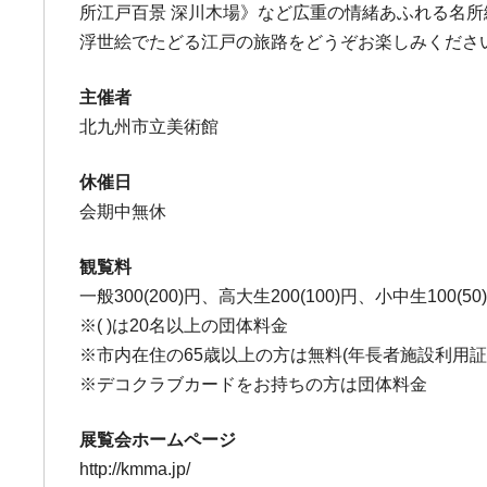
所江戸百景 深川木場》など広重の情緒あふれる名
浮世絵でたどる江戸の旅路をどうぞお楽しみくださ
主催者
北九州市立美術館
休催日
会期中無休
観覧料
一般300(200)円、高大生200(100)円、小中生100(50
※( )は20名以上の団体料金
※市内在住の65歳以上の方は無料(年長者施設利用証
※デコクラブカードをお持ちの方は団体料金
展覧会ホームページ
http://kmma.jp/