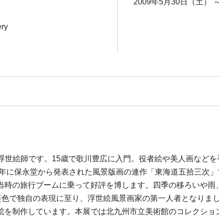
2009年5月30日（土） 
ery
に活躍した浮世絵師です。15歳で歌川豊広に入門。役者絵や美人画
33年に保永堂から発表された風景版画の連作「東海道五拾三次
当時の旅行ブームに乗って好評を博します。四季の移ろいや雨
藍色で独自の表現に至り、浮世絵風景画家の第一人者となりま
を制作しています。本展では北九州市立美術館のコレクション