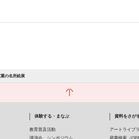
広重の名所絵展
体験する・まなぶ
資料をさが
教育普及活動
アートライブ
講演会、シンポジウム
蔵書検索（OP