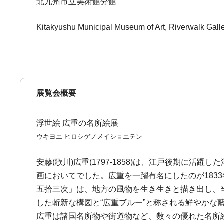
北九州市立美術館分館
Kitakyushu Municipal Museum of Art, Riverwalk Gall
展覧会概要
浮世絵 広重の名所絵展
ウキヨエ ヒロシゲノメイショエテン
安藤(歌川)広重(1797-1858)は、江戸後期
画においてでした。広重を一躍有名にしたのが18
五拾三次」は、地方の風物を生き生きと描き出し、
した斬新な構図と“広重ブルー”と称される鮮やかな
広重は諸国名所物や街道物など、数々の優れた名所絵