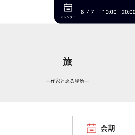
本文へ
8
7
10:00
20:0
カレンダー
旅
―作家と巡る場所―
会期