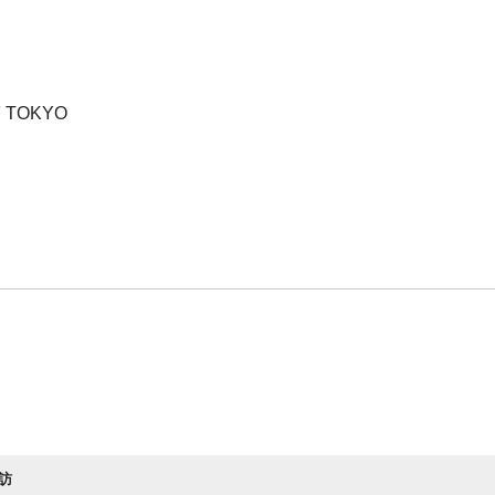
F TOKYO
訪