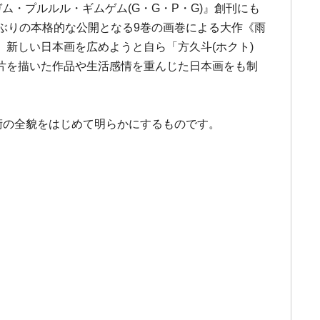
・プルルル・ギムゲム(G・G・P・G)』創刊にも
ぶりの本格的な公開となる9巻の画巻による大作《雨
新しい日本画を広めようと自ら「方久斗(ホクト)
片を描いた作品や生活感情を重んじた日本画をも制
術の全貌をはじめて明らかにするものです。