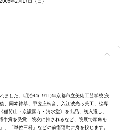
 2008年2月17日（日）
ました。明治44(1911)年京都市立美術工芸学校(美
卒業後、岡本神草、甲斐庄楠音、入江波光ら美工、絵専
に《稲荷山・京護国寺・清水堂》を出品、初入選し、
樗牛賞を受賞、院友に推されるなど、院展で頭角を
科」、「単位三科」などの前衛運動に身を投じます。