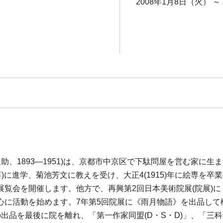
2008年1月8日（火） ～
、1893―1951)は、京都市中京区で下駄問屋を営む家に生まれ
)に進学、菊池芳文に教えを受け、大正4(1915)年に絵専を
展覧会を開催します。他方で、再興第2回日本美術院展(院展)
心に活動を始めます。7年第5回院展に《雨月物語》を出品して
出品を最後に院を離れ、「第一作家同盟(D・S・D)」、「三