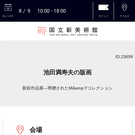
8
9
10:00
18:00
カレンダー
チケット
アクセス
本文へ
ID:23699
池田満寿夫の版画
新収作品展―寄贈されたM&amp;Yコレクション
会場