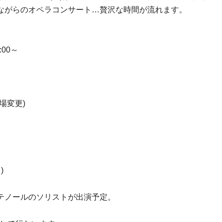
ながらのオペラコンサート…贅沢な時間が流れます。
7:00～
場変更)
)
テノールのソリストが出演予定。