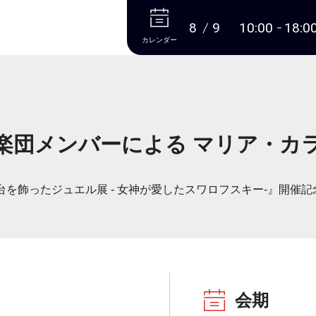
本文へ
8
9
10:00
18:0
カレンダー
楽団メンバーによる マリア・カ
台を飾ったジュエル展 - 女神が愛したスワロフスキー-』開催
会期