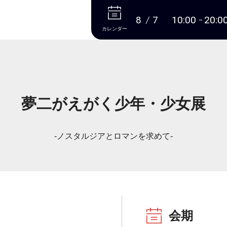
本文へ
8
7
10:00
20:0
カレンダー
夢二がえがく少年・少女展
-ノスタルジアとロマンを求めて-
会期