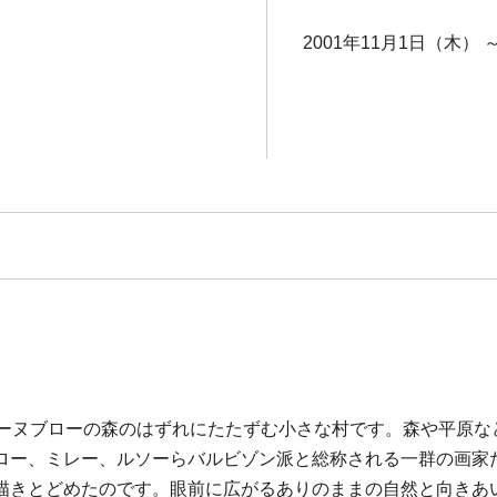
2001年11月1日（木） 
テーヌブローの森のはずれにたたずむ小さな村です。森や平原な
ロー、ミレー、ルソーらバルビゾン派と総称される一群の画家
描きとどめたのです。眼前に広がるありのままの自然と向きあ