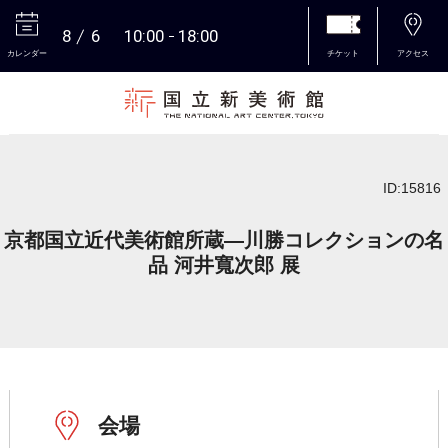
8
6
10:00
18:00
カレンダー
チケット
アクセス
本文へ
ID:15816
京都国立近代美術館所蔵―川勝コレクションの名
品 河井寬次郎 展
会場