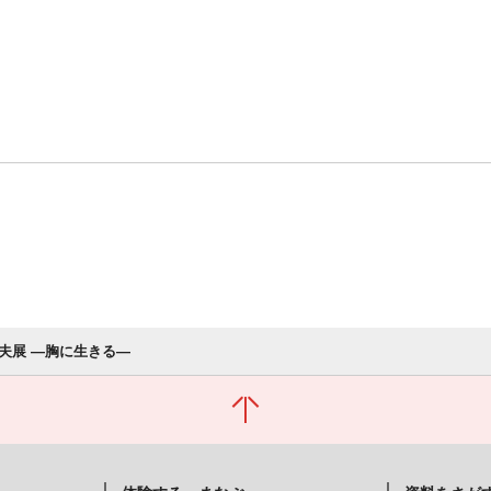
夫展 ―胸に生きる―