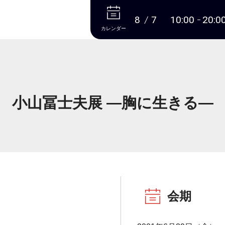
本文へ
8
7
10:00
20:0
カレンダー
小山冨士夫展 ―胸に生きる―
会期