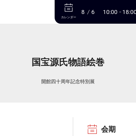
本文へ
8
6
10:00
18:0
カレンダー
国宝源氏物語絵巻
開館四十周年記念特別展
会期