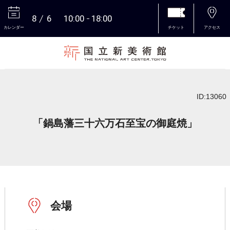
8
6
10:00
18:00
カレンダー
チケット
アクセス
本文へ
ID:13060
「鍋島藩三十六万石至宝の御庭焼」
会場