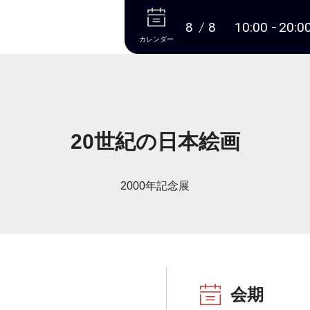
本文へ
8
8
10:00
20:0
カレンダー
20世紀の日本絵画
2000年記念展
会期