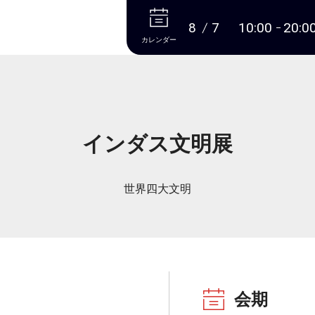
本文へ
8
7
10:00
20:0
カレンダー
インダス文明展
世界四大文明
会期