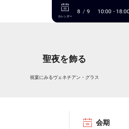
本文へ
8
9
10:00
18:0
カレンダー
聖夜を飾る
祝宴にみるヴェネチアン・グラス
会期