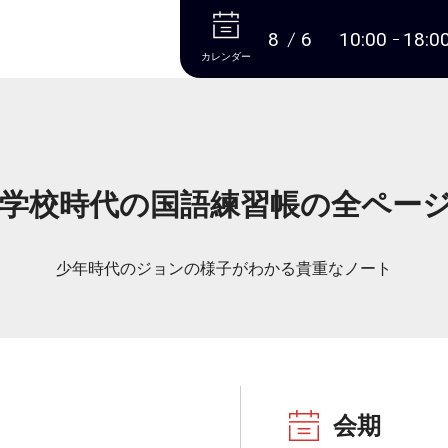
本文へ
8
6
10:00
18:0
カレンダー
学校時代の国語練習帳の全ペー
少年時代のジョンの様子がわかる貴重なノート
会期